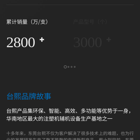
累计销量（万/支）
产品型号（个）
2800
3000
台熙品牌故事
台熙产品集环保、智能、高效、多功能等优势于一身，
华南地区最大的注塑机辅机设备生产基地之一
十多年来，东莞台熙不仅为客户解决了很多技术上的难题，也为行
业的发展研发生产了数不胜数的先进新型产品。截止到目前，东莞