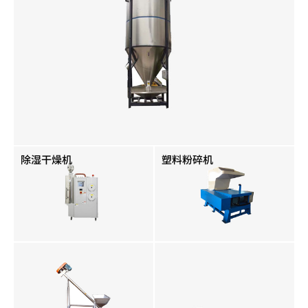
除湿干燥机
塑料粉碎机