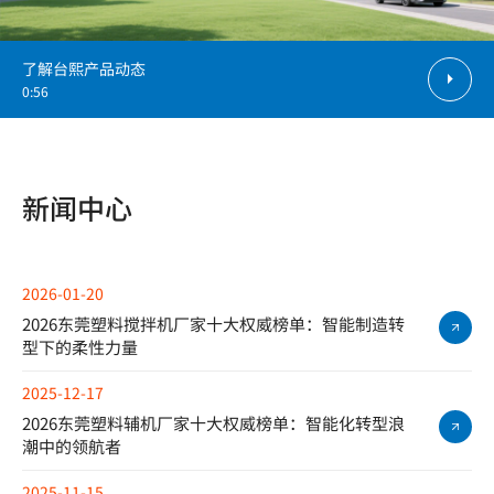
了解台熙产品动态
0:56
新闻中心
2026-01-20
2026东莞塑料搅拌机厂家十大权威榜单：智能制造转
型下的柔性力量
2025-12-17
2026东莞塑料辅机厂家十大权威榜单：智能化转型浪
潮中的领航者
2025-11-15