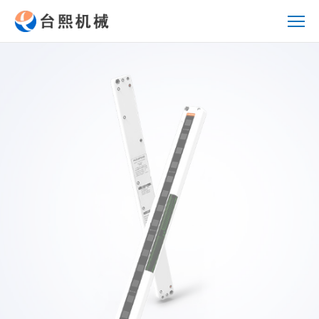
台
熙
科
技
官
网,
台
熙,
台
熙
科
技