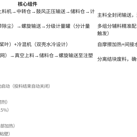
核心组件
上料机→中转仓→鼓风正压输送→储料仓→计
主料全封闭输送，
带除尘）→螺旋输送→分级计量罐（分计量
多组分辅料精准配
触发）
金桨叶）+冷混机（双壳水冷设计）
自摩擦加热+间接
目筛网）→真空上料→储料仓→螺旋输送至注塑
分离结块废料，确
动启动（投料结束自动关闭）
韧剂）
5%）
外部加热）
料粘壁）