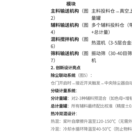
模块
主料输送机构
（图
主料投料仓→真空
2）
量罐
辅料输送机构
（图
多个辅料投料仓（
4）
+总计量）
混料搅拌机构
（图
热混机（3-5层合
6）
筛料输送机构
（图
振动筛（30-40
7）
机
2. 创新设计亮点
除尘联动系统
（图5）：
仓门开启时→接近开关触发→中央除尘器自
分级计量系统
：
分计量罐
：对2-3种辅料预混合（如色母+增
总计量罐
：所有辅料最终配比校准（精度±0.
热冷双混设计
：
热混：桨叶自摩擦升温至120-150℃（无需
冷混：冷却水循环降温至40-50℃（防止物