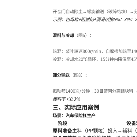
开仓门自动除尘→螺旋输送（破碎结块）→
示例：色母粒+阻燃剂+润滑剂按5%：3%：
混料与冷却
（图6）：
热混：桨叶转速800r/min，自摩擦加热至14
冷混：冷却水20℃循环，15分钟内降温至45
筛分输送
（图8）：
振动筛1400次/分钟→30目筛网分离结块
废料率＜0.3%
三、实际应用案例
场景：汽车保险杠生产
阶段
设备
原料准备
主料（PP颗粒）投入→辅料（