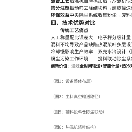
混合工艺
热混机自摩擦加热→冷混机快
筛分注塑
振动筛去除结块料→螺旋输送
环保效益
中央除尘系统收集粉尘→废料
四、技术优势对比
传统工艺痛点
人工称量配比误差大
电子秤分级计量（
混料不均导致产品缺陷
热混桨叶多层设
冷却慢影响生产效率
双壳水冷设计（
粉尘污染工作环境
投料联动除尘系
创新价值
：通过
全封闭输送+智能计量+热冷
（图1：设备整体布局）
（图2：主料真空输送路径）
（图5：辅料投料仓除尘联动）
（图6：热混机桨叶结构）