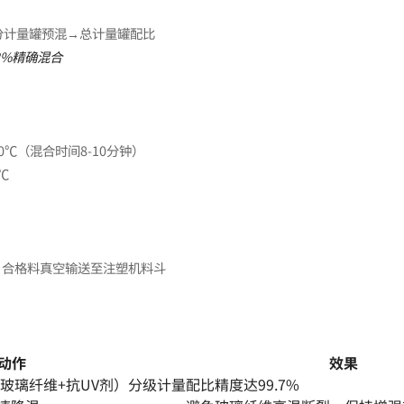
分计量罐预混→总计量罐配比
2%精确混合
0℃（混合时间8-10分钟）
℃
料→合格料真空输送至注塑机料斗
动作
效果
玻璃纤维+抗UV剂）分级计量
配比精度达99.7%