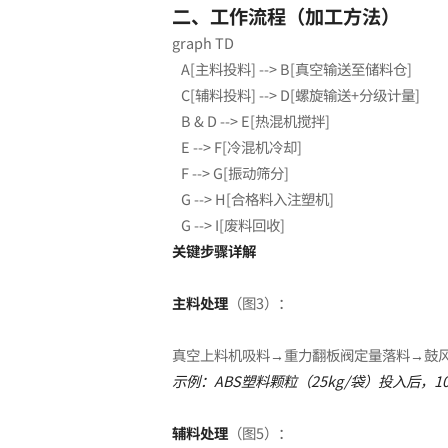
二、工作流程（加工方法）
graph TD
A[主料投料] --> B[真空输送至储料仓]
C[辅料投料] --> D[螺旋输送+分级计量]
B & D --> E[热混机搅拌]
E --> F[冷混机冷却]
F --> G[振动筛分]
G --> H[合格料入注塑机]
G --> I[废料回收]
关键步骤详解
主料处理
（图3）：
真空上料机吸料→重力翻板阀定量落料→鼓
示例：ABS塑料颗粒（25kg/袋）投入后，
辅料处理
（图5）：