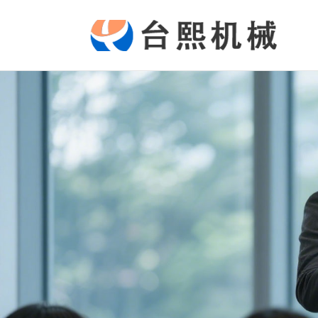
塑
料
混
配
加
工
设
备
及
加
工
方
法
_
行
业