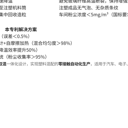
速降温
避免玻璃纤维高温断裂，保持增强
至注塑机料筒
注塑成品无气泡、无杂质条纹
集中回收造粒
车间粉尘浓度＜5mg/m³（国标要求
本专利解决方案
误差＜0.5%）
计+自摩擦加热（混合均匀度＞98%）
降温效率提升50%）
统（粉尘收集率＞95%）
双混
一体化设计，实现塑料混配的
零接触自动化生产
，适用于汽车、电子