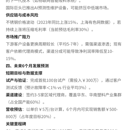
的下一代技术（如物联网智能吸料系统）。
国际巨头已推出AI预测性维护设备，可能挤压中低端市场。
供应链与成本风险
不锈钢价格波动（2023年同比上涨15%，上海有色网数据），若
持续上涨将压缩毛利率（当前预估毛利率30%）。
市场推广阻力
下游客户设备更换周期较长（平均5-7年），需强渠道渗透；现有
客户依赖代理商模式，渠道分成可能导致净利润率降低至10-
15%。
四、未来6个月发展预测
短期目标与数据支撑
试产与验证
：完成首批100台试产（需投入￥300万），通过客户
测试反馈（预计故障率＜1% vs 行业平均3%）。
渠道建设
：签约3-5家区域代理商，覆盖华东、华南塑料产业集群
（占全国产能60%）。
营收预估
：以单价￥5万/台计算，6个月内可实现销售额￥500-
800万（占年度目标20%）。
关键里程碑