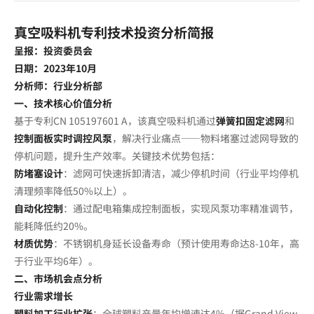
行
业
真空吸料机专利技术投资分析简报
动
呈报：投资委员会
态
日期：2023年10月
_
分析师：行业分析部
一、技术核心价值分析
台
基于专利CN 105197601 A，该真空吸料机通过
弹簧扣固定滤网
和
熙
控制面板实时调控风泵
，解决行业痛点——物料堵塞过滤网导致的
机
停机问题，提升生产效率。关键技术优势包括：
械
防堵塞设计
：滤网可快速拆卸清洁，减少停机时间（行业平均停机
清理频率降低50%以上）。
自动化控制
：通过配电箱集成控制面板，实现风泵功率精准调节，
能耗降低约20%。
材质优势
：不锈钢机身延长设备寿命（预计使用寿命达8-10年，高
于行业平均6年）。
二、市场机会点分析
行业需求增长
塑料加工行业扩张
：全球塑料产量年均增速达4%（据Grand View