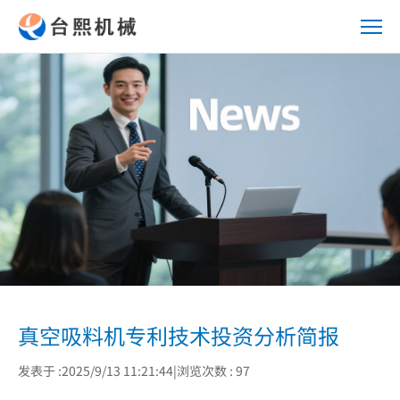
真
空
吸
料
机
专
利
技
术
投
资
分
析
真空吸料机专利技术投资分析简报
简
报
发表于 :2025/9/13 11:21:44
|
浏览次数 : 97
_