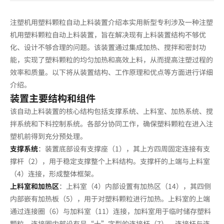
_
行
注塑机用塑料颗粒自动上料装置介绍本实用新型专利涉及一种注塑
业
机用塑料颗粒自动上料装置，旨在解决现有上料装置结构不够优
动
化、设计不够合理的问题。该装置通过集成加热、搅拌和密封功
能，实现了塑料颗粒的均匀加热和高效上料，从而提高注塑过程的
态
效率和质量。以下将从装置结构、工作原理和优点等方面进行详细
_
介绍。
台
装置主要结构和组件
熙
该自动上料装置的核心结构包括支撑系统、上料室、加热系统、搅
机
拌系统和下料控制系统。各部分协同工作，确保塑料颗粒在进入注
械
塑机前得到充分预处理。
支撑系统
：装置底部设有支撑座（1），其上方四周固定连接有支
撑杆（2），用于稳定支撑整个上料结构。支撑杆的上端与上料室
（4）连接，形成整体框架。
上料室和加热区
：上料室（4）内部设置有加热区（14），其四侧
内部嵌有加热板（5），用于对塑料颗粒进行加热。上料室的上端
通过连接圈（6）与加料室（11）连接，加料室用于临时储存塑料
颗粒。连接圈内部设有呈“十”字型的连接杆（7），连接杆与连