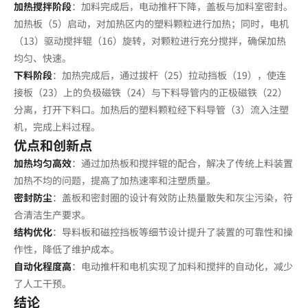
加热搅拌阶段
：加料完成后，电动推杆下降，盖板与加料室密封。
加热板（5）启动，对加热区内的塑料颗粒进行加热；同时，电机
（13）驱动搅拌辊（16）旋转，对颗粒进行充分搅拌，确保加热
均匀、快速。
下料阶段
：加热完成后，通过拔杆（25）拉动挡板（19），使连
接板（23）上的负极磁铁（24）与下料导管内的正极磁铁（22）
分离，打开下料口。加热后的塑料颗粒经下料导管（3）流入注塑
机，完成上料过程。
优点和创新点
加热均匀高效
：通过加热板和搅拌辊的配合，解决了传统上料装置
加热不均的问题，提高了加热速率和注塑质量。
密封防尘
：盖板和密封圈的设计有效防止热量散失和灰尘污染，符
合清洁生产要求。
结构优化
：导料板和磁控挡板等细节设计提升了装置的可靠性和操
作性，降低了维护成本。
自动化程度高
：电动推杆和电机实现了加料和搅拌的自动化，减少
了人工干预。
结论