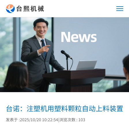
台
诺：
注
塑
机
用
塑
料
颗
粒
自
动
上
台诺：注塑机用塑料颗粒自动上料装置
料
装
发表于 :2025/10/20 10:22:54
|
浏览次数 : 103
置