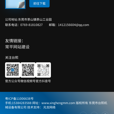
前往下载
公司地址:东莞市茶山镇茶山工业园
联系电话：0769-81810827 邮箱：1412156604@qq.com
友情链接：
常平网站建设
关注台熙
官方公众号
微信视频号
官方抖音号
粤ICP备11006638号
手机:15384283588 网址：www.xinghengmm.com 版权所有 东莞市台熙机
械设备有限公司 技术支持：
光龙网络