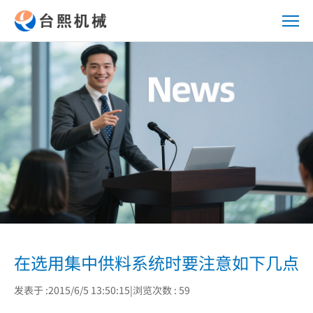
在
选
用
集
中
供
料
系
统​
时
要
注
意
在选用集中供料系统​时要注意如下几点
如
下
发表于 :2015/6/5 13:50:15
|
浏览次数 : 59
几